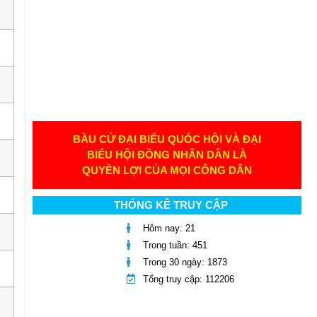
BẦU CỬ ĐẠI BIỂU QUỐC HỘI VÀ ĐẠI
BIỂU HỘI ĐỒNG NHÂN DÂN LÀ
QUYỀN LỢI CỦA MỌI CÔNG DÂN
THỐNG KÊ TRUY CẬP
Hôm nay: 21
Trong tuần: 451
Trong 30 ngày: 1873
Tổng truy cập: 112206