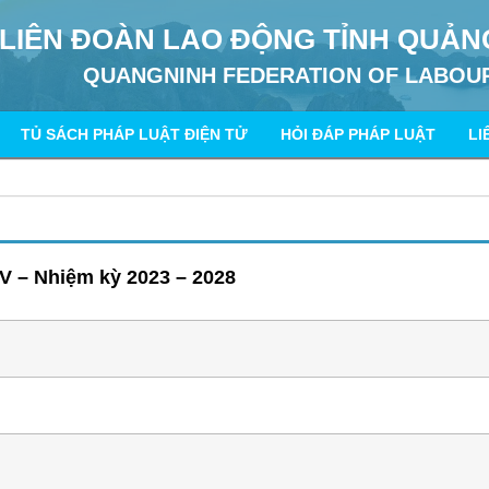
LIÊN ĐOÀN LAO ĐỘNG TỈNH QUẢN
QUANGNINH FEDERATION OF LABOU
TỦ SÁCH PHÁP LUẬT ĐIỆN TỬ
HỎI ĐÁP PHÁP LUẬT
LI
V – Nhiệm kỳ 2023 – 2028