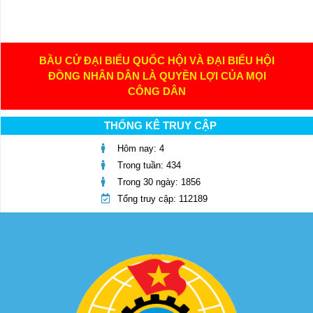
BẦU CỬ ĐẠI BIỂU QUỐC HỘI VÀ ĐẠI BIỂU HỘI
ĐỒNG NHÂN DÂN LÀ QUYỀN LỢI CỦA MỌI
CÔNG DÂN
THỐNG KÊ TRUY CẬP
Hôm nay: 4
Trong tuần: 434
Trong 30 ngày: 1856
Tổng truy cập: 112189