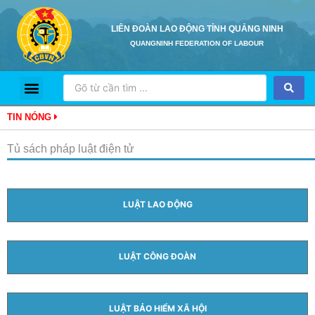
LIÊN ĐOÀN LAO ĐỘNG TỈNH QUẢNG NINH
QUANGNINH FEDERATION OF LABOUR
Trang Chủ
Giới Thiệu
Hoạt Động
Tủ Sách Pháp Luật Điện Tử
Hỏi Đáp Pháp Luật
TIN NÓNG
Tủ sách pháp luật điện tử
LUẬT LAO ĐỘNG
LUẬT CÔNG ĐOÀN
LUẬT BẢO HIỂM XÃ HỘI