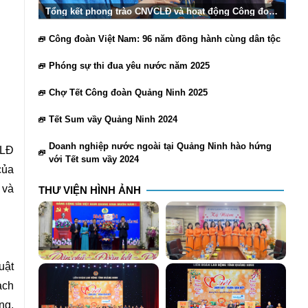
Tổng kết phong trào CNVCLĐ và hoạt động Công đoàn
Quảng Ninh 2025
Công đoàn Việt Nam: 96 năm đồng hành cùng dân tộc
Phóng sự thi đua yêu nước năm 2025
Chợ Tết Công đoàn Quảng Ninh 2025
Tết Sum vầy Quảng Ninh 2024
Doanh nghiệp nước ngoài tại Quảng Ninh hào hứng
ĐLĐ
với Tết sum vầy 2024
của
 và
THƯ VIỆN HÌNH ẢNH
uật
ạch
ng,