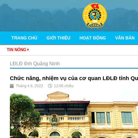
TRANG CHỦ
GIỚI THIỆU
HOẠT ĐỘNG
VĂN BẢN
TIN NÓNG
LĐLĐ tỉnh Quảng Ninh
Chức năng, nhiệm vụ của cơ quan LĐLĐ tỉnh Q
Tháng 4 6, 2022
12:06 chiều