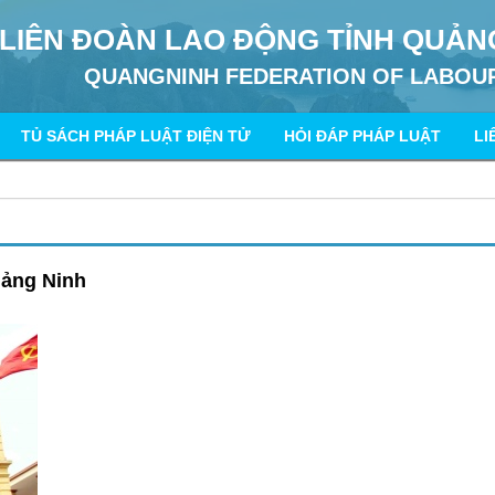
LIÊN ĐOÀN LAO ĐỘNG TỈNH QUẢN
QUANGNINH FEDERATION OF LABOU
TỦ SÁCH PHÁP LUẬT ĐIỆN TỬ
HỎI ĐÁP PHÁP LUẬT
LI
uảng Ninh