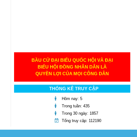
BẦU CỬ ĐẠI BIỂU QUỐC HỘI VÀ ĐẠI
BIỂU HỘI ĐỒNG NHÂN DÂN LÀ
QUYỀN LỢI CỦA MỌI CÔNG DÂN
THỐNG KÊ TRUY CẬP
Hôm nay: 5
Trong tuần: 435
Trong 30 ngày: 1857
Tổng truy cập: 112190