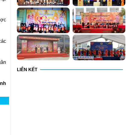
ược
các
gân
LIÊN KẾT
inh