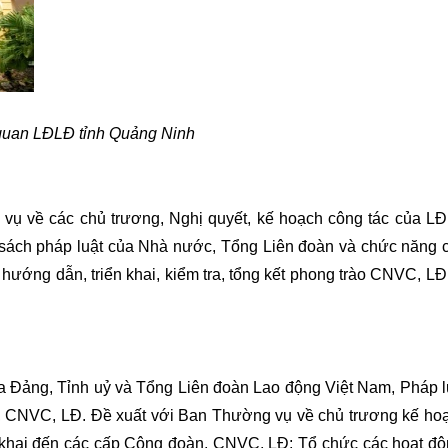
quan LĐLĐ tỉnh Quảng Ninh
ụ về các chủ trương, Nghị quyết, kế hoạch công tác của L
 sách pháp luật của Nhà nước, Tổng Liên đoàn và chức năng 
ớng dẫn, triển khai, kiểm tra, tổng kết phong trào CNVC, LĐ
ủa Đảng, Tỉnh uỷ và Tổng Liên đoàn Lao động Việt Nam, Pháp l
, CNVC, LĐ. Đề xuất với Ban Thường vụ về chủ trương kế ho
n khai đến các cấp Công đoàn, CNVC, LĐ; Tổ chức các hoạt độ