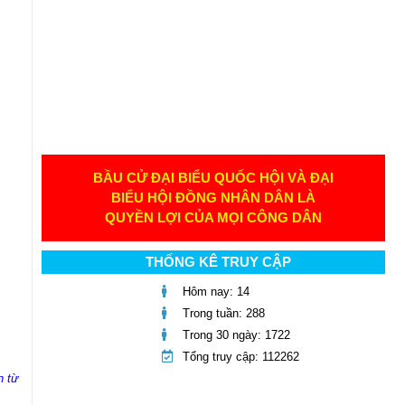
BẦU CỬ ĐẠI BIỂU QUỐC HỘI VÀ ĐẠI
BIỂU HỘI ĐỒNG NHÂN DÂN LÀ
QUYỀN LỢI CỦA MỌI CÔNG DÂN
THỐNG KÊ TRUY CẬP
Hôm nay: 14
Trong tuần: 288
Trong 30 ngày: 1722
Tổng truy cập: 112262
n từ