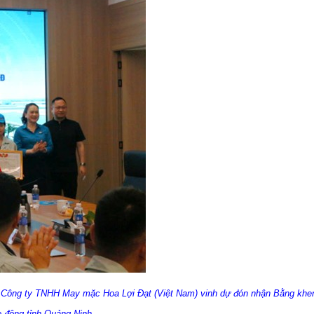
 Công ty TNHH May mặc Hoa Lợi Đạt (Việt Nam) vinh dự đón nhận Bằng khe
o động tỉnh Quảng Ninh