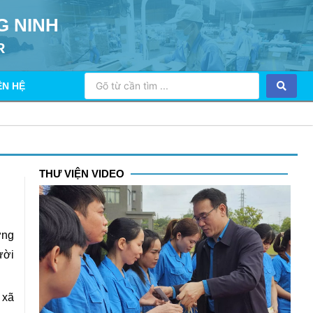
G NINH
R
ÊN HỆ
THƯ VIỆN VIDEO
ởng
ười
 xã