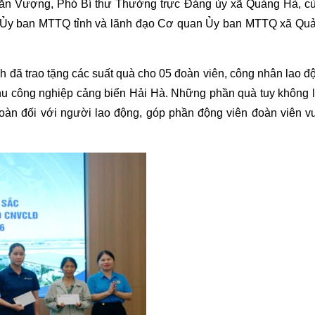
Văn Vượng, Phó Bí thư Thường trực Đảng ủy xã Quảng Hà, c
n Ủy ban MTTQ tỉnh và lãnh đạo Cơ quan Ủy ban MTTQ xã Qu
h đã trao tặng các suất quà cho 05 đoàn viên, công nhân lao đ
hu công nghiệp cảng biển Hải Hà. Những phần quà tuy không 
oàn đối với người lao động, góp phần động viên đoàn viên v