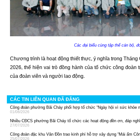
Các đại biểu cùng tập thể cán bộ, đ
Chương trình là hoạt động thiết thực, ý nghĩa trong Thán
2026, thể hiện vai trò đồng hành của tổ chức công đoàn t
của đoàn viên và người lao động.
CÁC TIN LIÊN QUAN ĐÃ ĐĂNG
Công đoàn phường Bãi Cháy phối hợp tổ chức “Ngày hội vì sức khỏe 
01/08/2026
Nhiều CĐCS phường Bãi Cháy tổ chức các hoạt động đền ơn, đáp nghĩ
27/07/2026
Công đoàn đặc khu Vân Đồn trao kinh phí hỗ trợ xây dựng “Mái ấm Cô
25/07/2026