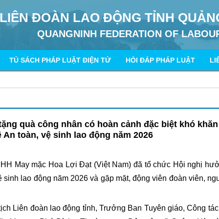
LIÊN ĐOÀN LAO ĐỘNG TỈNH QUẢN
QUANGNINH FEDERATION OF LABOU
TỦ SÁCH PHÁP LUẬT ĐIỆN TỬ
HỎI ĐÁP PHÁP LUẬT
LI
 tặng quà công nhân có hoàn cảnh đặc biệt khó khăn
An toàn, vệ sinh lao động năm 2026
HH May mặc Hoa Lợi Đạt (Việt Nam) đã tổ chức Hội nghị hư
sinh lao động năm 2026 và gặp mặt, động viên đoàn viên, ng
ch Liên đoàn lao động tỉnh, Trưởng Ban Tuyên giáo, Công tác