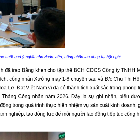
c suất quà ý nghĩa cho đoàn viên, công nhân lao động tại hội nghị
tỉnh đã trao Bằng khen cho tập thể BCH CĐCS Công ty TNHH 
Bích, công nhân Xưởng may 1-8 chuyền sau và Đ/c Chu Thị Hồ
Lợi Đạt Việt Nam vì đã có thành tích xuất sắc trong phong t
ân Tháng Công nhân năm 2026. Đây là sự ghi nhận, biểu dư
 động trong quá trình thực hiện nhiệm vụ sản xuất kinh doanh, 
nh nghiệp, tạo động lực để mỗi người lao động tiếp tục cống h