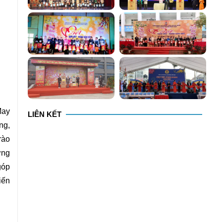
May
LIÊN KẾT
ng,
rào
ơng
góp
iến