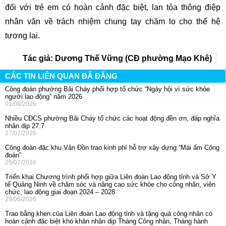
đối với trẻ em có hoàn cảnh đặc biệt, lan tỏa thông điệp
nhân văn về trách nhiệm chung tay chăm lo cho thế hệ
tương lai.
Tác giả: Dương Thế Vững (CĐ phường Mạo Khê)
CÁC TIN LIÊN QUAN ĐÃ ĐĂNG
Công đoàn phường Bãi Cháy phối hợp tổ chức “Ngày hội vì sức khỏe
người lao động” năm 2026
01/08/2026
Nhiều CĐCS phường Bãi Cháy tổ chức các hoạt động đền ơn, đáp nghĩa
nhân dịp 27.7
27/07/2026
Công đoàn đặc khu Vân Đồn trao kinh phí hỗ trợ xây dựng “Mái ấm Công
đoàn”
25/07/2026
Triển khai Chương trình phối hợp giữa Liên đoàn Lao động tỉnh và Sở Y
tế Quảng Ninh về chăm sóc và nâng cao sức khỏe cho công nhân, viên
chức, lao động giai đoạn 2024 – 2028
29/06/2026
Trao bằng khen của Liên đoàn Lao động tỉnh và tặng quà công nhân có
hoàn cảnh đặc biệt khó khăn nhân dịp Tháng Công nhân, Tháng hành