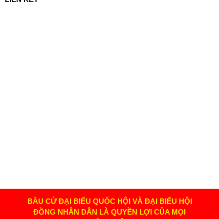
BẦU CỬ ĐẠI BIỂU QUỐC HỘI VÀ ĐẠI BIỂU HỘI
ĐỒNG NHÂN DÂN LÀ QUYỀN LỢI CỦA MỌI