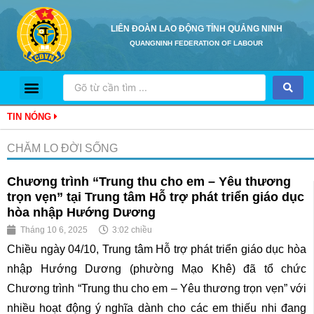
LIÊN ĐOÀN LAO ĐỘNG TỈNH QUẢNG NINH
QUANGNINH FEDERATION OF LABOUR
Trang Chủ
Giới Thiệu
Hoạt Động
Tủ Sách Pháp Luật Điện Tử
Hỏi Đáp Pháp Luật
TIN NÓNG
CHĂM LO ĐỜI SỐNG
Chương trình “Trung thu cho em – Yêu thương
trọn vẹn” tại Trung tâm Hỗ trợ phát triển giáo dục
hòa nhập Hướng Dương
Tháng 10 6, 2025
3:02 chiều
Chiều ngày 04/10, Trung tâm Hỗ trợ phát triển giáo dục hòa
nhập Hướng Dương (phường Mạo Khê) đã tổ chức
Chương trình “Trung thu cho em – Yêu thương trọn vẹn” với
nhiều hoạt động ý nghĩa dành cho các em thiếu nhi đang