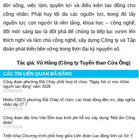
đời sống, việc làm, quyền lợi và điều kiện lao động cho
công nhân; Phát huy tối đa các nguồn lực, trong đó lấy
nguồn lực con người là nền tảng, khoa học – công nghệ;
đổi mới sáng tạo là đột phá để chúng ta tiếp tục vươn lên
thích nghi và làm chủ công nghệ, xây dựng Công ty và Tập
đoàn phát triển bền vững trong thời đại kỷ nguyên số.
Tác giả: Vũ Hằng (Công ty Tuyển than Cửa Ông)
CÁC TIN LIÊN QUAN ĐÃ ĐĂNG
Công đoàn phường Bãi Cháy phối hợp tổ chức “Ngày hội vì sức khỏe
người lao động” năm 2026
01/08/2026
Nhiều CĐCS phường Bãi Cháy tổ chức các hoạt động đền ơn, đáp nghĩa
nhân dịp 27.7
27/07/2026
Công đoàn đặc khu Vân Đồn trao kinh phí hỗ trợ xây dựng “Mái ấm Công
đoàn”
25/07/2026
Triển khai Chương trình phối hợp giữa Liên đoàn Lao động tỉnh và Sở Y