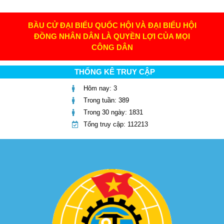
BẦU CỬ ĐẠI BIỂU QUỐC HỘI VÀ ĐẠI BIỂU HỘI
ĐỒNG NHÂN DÂN LÀ QUYỀN LỢI CỦA MỌI
CÔNG DÂN
THỐNG KÊ TRUY CẬP
Hôm nay: 3
Trong tuần: 389
Trong 30 ngày: 1831
Tổng truy cập: 112213