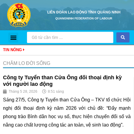
LIÊN ĐOÀN LAO ĐỘNG TỈNH QUẢNG NINH
QUANGNINH FEDERATION OF LABOUR
Trang Chủ
Giới Thiệu
Hoạt Động
Tủ Sách Pháp Luật Điện Tử
Hỏi Đáp Pháp Luật
TIN NÓNG
CHĂM LO ĐỜI SỐNG
Công ty Tuyển than Cửa Ông đối thoại định kỳ
với người lao động
Tháng 5 28, 2026
8:51 sáng
Sáng 27/5, Công ty Tuyển than Cửa Ông – TKV tổ chức Hội
nghị đối thoại định kỳ năm 2026 với chủ đề: “Đẩy mạnh
phong trào Bình dân học vụ số, thực hiện chuyển đổi số và
nâng cao chất lượng công tác an toàn, vệ sinh lao động”.