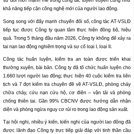
sự đổi mới mạnh mẽ trong công tác tuyên truyền cũng như
khả năng tiếp cận công nghệ mới của người lao động.
Song song với đẩy mạnh chuyển đổi số, công tác AT-VSLĐ
tiếp tục được Công ty quan tâm thực hiện đồng bộ, hiệu
quả. Trong 5 tháng đầu năm 2026, Công ty không để xảy ra
tai nạn lao động nghiêm trọng và sự cố loại I, loại II.
Công tác huấn luyện, kiểm tra an toàn được triển khai
thường xuyên, bài bản. Công ty đã tổ chức huấn luyện cho
1.660 lượt người lao động; thực hiện 40 cuộc kiểm tra liên
tịch và 7 đợt kiểm tra chuyên đề về AT-VSLĐ, phòng cháy
chữa cháy, cứu nạn cứu hộ, cơ điện – vận tải và phòng
chống thiên tai. Gần 99% CBCNV được hướng dẫn nhận
diện và phòng ngừa nguy cơ rủi ro trong lao động sản xuất.
Tại hội nghị, nhiều ý kiến, kiến nghị của người lao động đã
được lãnh đạo Công ty trực tiếp giải đáp với tinh thần cầu